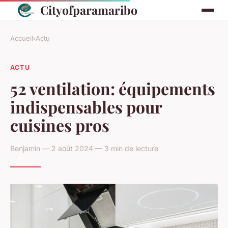
Cityofparamaribo
Accueil
›
Actu
ACTU
52 ventilation: équipements
indispensables pour
cuisines pros
Benjamin — 2 août 2024 — 3 min de lecture